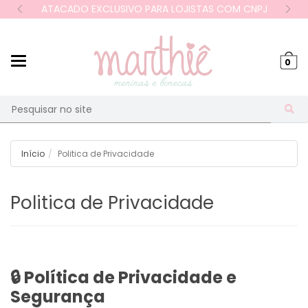
ATACADO EXCLUSIVO PARA LOJISTAS COM CNPJ
Mudar
0
navegação
Busca
Início
Politica de Privacidade
Politica de Privacidade
🔒 Política de Privacidade e
Segurança