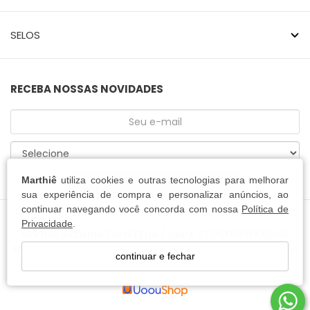
SELOS
RECEBA NOSSAS NOVIDADES
Marthiê
utiliza cookies e outras tecnologias para melhorar
CADASTRE-SE
sua experiência de compra e personalizar anúncios, ao
continuar navegando você concorda com nossa
Política de
Privacidade
.
Marthiê Indústria Têxtil LTDA / CNPJ: 27.053.561/0001-05
Endereço: Rua Heinrich August Lessmann, 451 - Centenário
continuar e fechar
- Jaraguá do Sul/SC - CEP 89.256-600