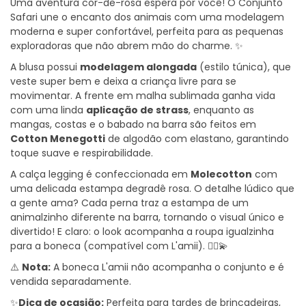
Uma aventura cor-de-rosa espera por você! O Conjunto
Safari une o encanto dos animais com uma modelagem
moderna e super confortável, perfeita para as pequenas
exploradoras que não abrem mão do charme. ✨
A blusa possui
modelagem alongada
(estilo túnica), que
veste super bem e deixa a criança livre para se
movimentar. A frente em malha sublimada ganha vida
com uma linda
aplicação de strass
, enquanto as
mangas, costas e o babado na barra são feitos em
Cotton Menegotti
de algodão com elastano, garantindo
toque suave e respirabilidade.
A calça legging é confeccionada em
Molecotton
com
uma delicada estampa degradê rosa. O detalhe lúdico que
a gente ama? Cada perna traz a estampa de um
animalzinho diferente na barra, tornando o visual único e
divertido! E claro: o look acompanha a roupa igualzinha
para a boneca (compatível com L'amii). 👯‍♀️💫
⚠️
Nota:
A boneca L'amii não acompanha o conjunto e é
vendida separadamente.
✨
Dica de ocasi
ã
o:
Perfeita para tardes de brincadeiras,