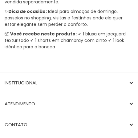
vendida separadamente.
✨
Dica de ocasi
ã
o:
Ideal para almoços de domingo,
passeios no shopping, visitas e festinhas onde ela quer
estar elegante sem perder o conforto.
📦
Você
recebe neste produto:
✔ 1 blusa em jacquard
texturizado ✔ 1 shorts em chambray com cinto ✔ 1 look
idêntico para a boneca
INSTITUCIONAL
ATENDIMENTO
CONTATO