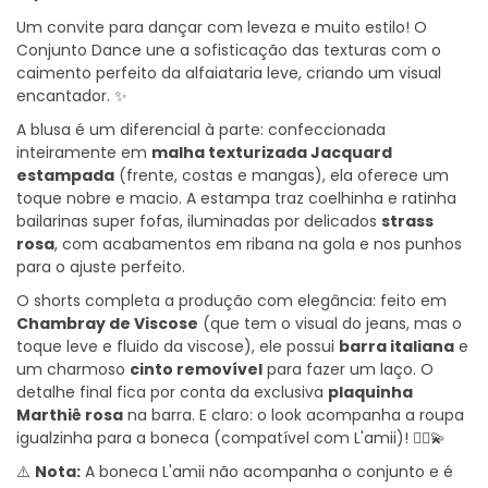
Um convite para dançar com leveza e muito estilo! O
Conjunto Dance une a sofisticação das texturas com o
caimento perfeito da alfaiataria leve, criando um visual
encantador. ✨
A blusa é um diferencial à parte: confeccionada
inteiramente em
malha texturizada Jacquard
estampada
(frente, costas e mangas), ela oferece um
toque nobre e macio. A estampa traz coelhinha e ratinha
bailarinas super fofas, iluminadas por delicados
strass
rosa
, com acabamentos em ribana na gola e nos punhos
para o ajuste perfeito.
O shorts completa a produção com elegância: feito em
Chambray de Viscose
(que tem o visual do jeans, mas o
toque leve e fluido da viscose), ele possui
barra italiana
e
um charmoso
cinto remov
ível
para fazer um laço. O
detalhe final fica por conta da exclusiva
plaquinha
Marthi
ê
rosa
na barra. E claro: o look acompanha a roupa
igualzinha para a boneca (compatível com L'amii)! 👯‍♀️💫
⚠️
Nota:
A boneca L'amii não acompanha o conjunto e é