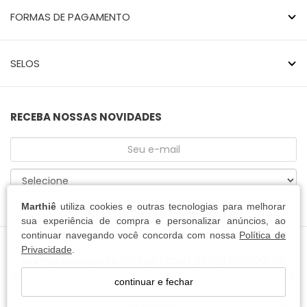
FORMAS DE PAGAMENTO
SELOS
RECEBA NOSSAS NOVIDADES
Marthiê
utiliza cookies e outras tecnologias para melhorar
CADASTRE-SE
sua experiência de compra e personalizar anúncios, ao
continuar navegando você concorda com nossa
Política de
Privacidade
.
Marthiê Indústria Têxtil LTDA / CNPJ: 27.053.561/0001-05
Endereço: Rua Heinrich August Lessmann, 451 - Centenário
continuar e fechar
- Jaraguá do Sul/SC - CEP 89.256-600